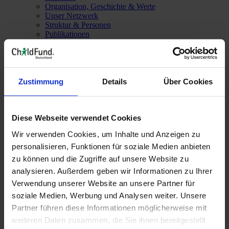
Organisation, Geschichte & Werte
Unser Netzwerk
Struktur & Personen
Publikationen
FAQs
Jetzt spenden
Zustimmung
Details
Über Cookies
Kontakt
Haben Sie Fragen zu Ihrer Patenschaft? Möchten Sie sich über
Diese Webseite verwendet Cookies
Spendenmöglichkeiten informieren oder ChildFund ehrenamtlich
Wir verwenden Cookies, um Inhalte und Anzeigen zu
unterstützen? Interessieren Sie sich für unsere Publikationen oder
möchten Sie unseren Kalender bestellen?
Schreiben Sie uns - wir
personalisieren, Funktionen für soziale Medien anbieten
freuen uns auf Ihre Nachricht!
zu können und die Zugriffe auf unsere Website zu
analysieren. Außerdem geben wir Informationen zu Ihrer
Verwendung unserer Website an unsere Partner für
Telefon
: 07022/9259-0
soziale Medien, Werbung und Analysen weiter. Unsere
E-Mail
:
info(at)childfund(dot)de
Partner führen diese Informationen möglicherweise mit
weiteren Daten zusammen, die Sie ihnen bereitgestellt