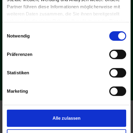
Partner führen diese Informationen möglicherweise mit
weiteren Daten zusammen, die Sie ihnen bereitgestellt
haben oder die sie im Rahmen Ihrer Nutzung der Dienste
gesammelt haben.
Einwilligungsauswahl
Notwendig
Oder eine
Patenschaft
übernehmen?
Spendenkonto: Postbank | IBAN: DE61 6001 0070 0001
7107 02 | BIC: PBNKDEFF
Präferenzen
Statistiken
Marketing
Alle zulassen