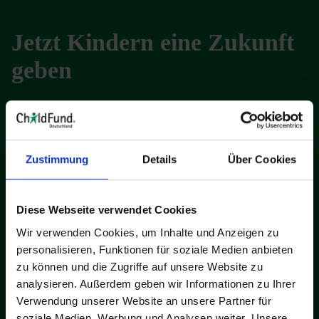
Jetzt Kindern eine Zukunft
geben
Ihre Spende für eine Welt, in der Kinder sicher
aufwachsen, sich frei entfalten und Armut
Zustimmung
Details
Über Cookies
überwinden können.
Diese Webseite verwendet Cookies
Wir verwenden Cookies, um Inhalte und Anzeigen zu
personalisieren, Funktionen für soziale Medien anbieten
zu können und die Zugriffe auf unsere Website zu
Betrag
Zeitraum
analysieren. Außerdem geben wir Informationen zu Ihrer
Verwendung unserer Website an unsere Partner für
soziale Medien, Werbung und Analysen weiter. Unsere